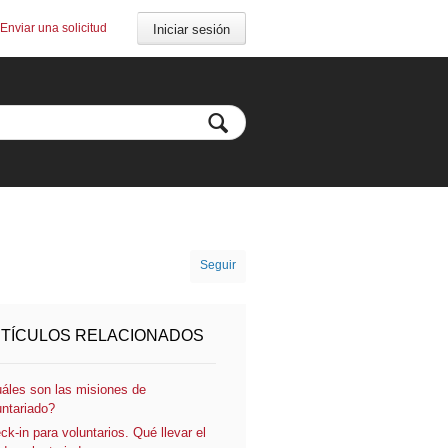
Enviar una solicitud
Iniciar sesión
Seguir
TÍCULOS RELACIONADOS
áles son las misiones de
untariado?
ck-in para voluntarios. Qué llevar el