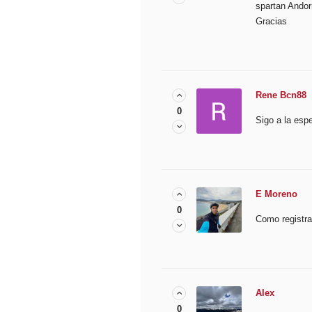
spartan Andor
Gracias
Rene Bcn88
0
Sigo a la esp
E Moreno
0
Como registra
Alex
0