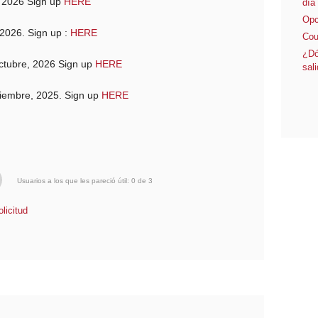
2026 Sign up
HERE
día
Opc
026. Sign up :
HERE
Cou
¿Dó
tubre, 2026 Sign up
HERE
sal
embre, 2025. Sign up
HERE
Usuarios a los que les pareció útil: 0 de 3
licitud