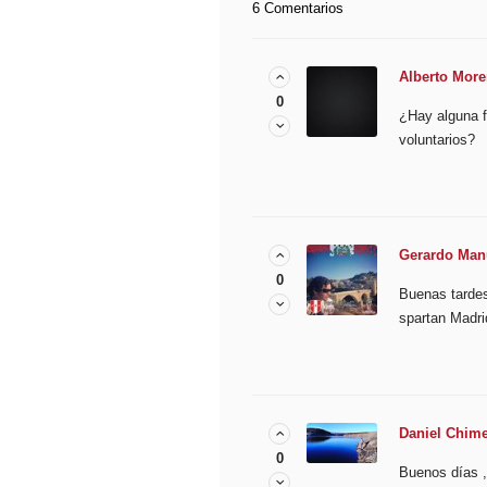
6 Comentarios
Alberto More
0
¿Hay alguna f
voluntarios?
Gerardo Man
0
Buenas tardes 
spartan Madri
Daniel Chim
0
Buenos días ,