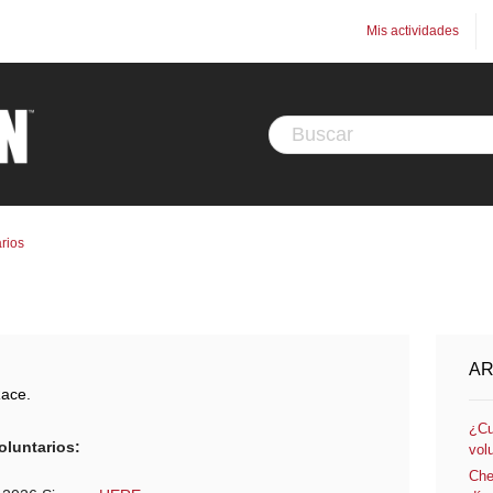
Mis actividades
rios
AR
Race.
¿Cu
oluntarios:
vol
Che